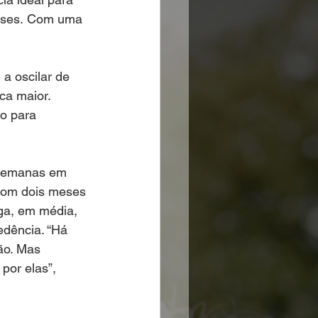
meses. Com uma 
a oscilar de 
ca maior. 
o para 
.
semanas em 
com dois meses 
ga, em média, 
dência. “Há 
ão. Mas 
por elas”, 