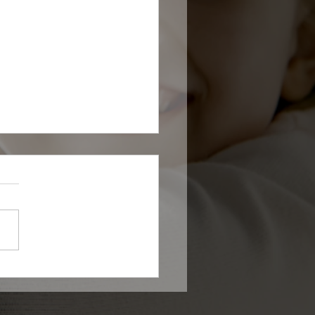
ue é e como aumentar
Serasa Score?