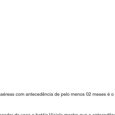
éreas com antecedência de pelo menos 02 meses é o id
ador de voos e hotéis Viajala mostra que a antecedênc