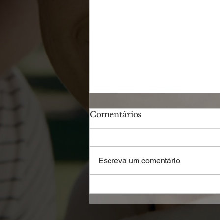
Comentários
Escreva um comentário
Como economizar
comprando Passagens
Aéreas no boleto?