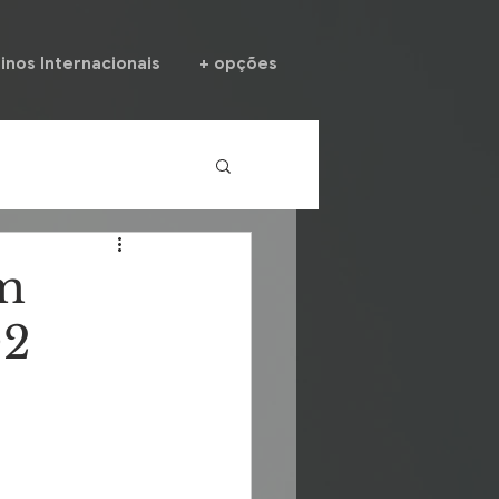
inos Internacionais
+ opções
om
02