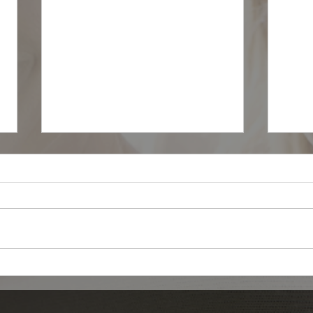
Como comprar passagens
O q
aéreas no boleto?
seu 