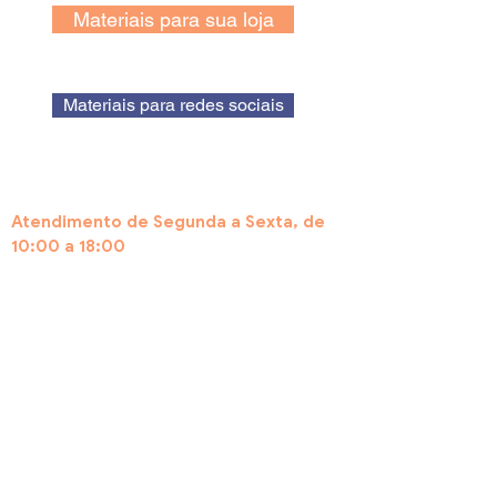
Materiais para sua loja
Materiais para redes sociais
Atendimento de Segunda a Sexta, de
10:00 a 18:00
Central de Atendimento por
WhatsApp:
(11) 97608-3393
Acesse nossa página de Dúvidas
Frequentes:
https://www.embarcafacil
.com.br/duvidas-frequentes
Cadastur: 30.273.869/0001-70