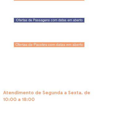
Ofertas de Passagens com datas em aberto
Ofertas de Pacotes com datas em aberto
Atendimento de Segunda a Sexta, de
10:00 a 18:00
Central de Atendimento por
WhatsApp:
(11) 97608-3393
Acesse nossa página de Dúvidas