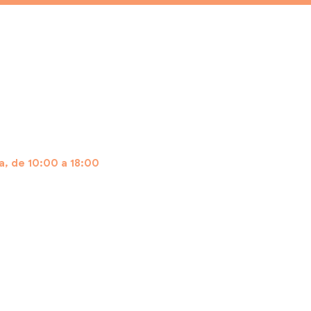
, de 10:00 a 18:00
tsApp: (11) 97608-3393
s Frequentes:
https://www.embarcafacil.com.br/duvidas-f
Comendador Miguel Calfat, 128, Vila Nova Conceição, CEP 0