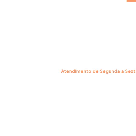
Atendimento de Segunda a Sexta
Central de Atendimento por Wha
Acesse nossa página de Dúvida
Cadastur: 30.273.869/0001-70
Escritório Administrativo: Rua 