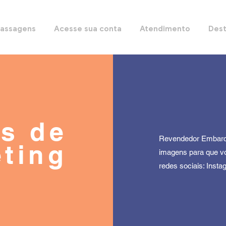
Passagens
Acesse sua conta
Atendimento
Dest
is de
Revendedor Embarca
ting
imagens para que v
redes sociais: Inst