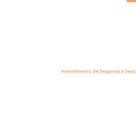
Atendimento de Segunda a Sexta
Central de Atendimento por Wha
Acesse nossa página de Dúvida
Cadastur: 30.273.869/0001-70
Escritório Administrativo: Rua 