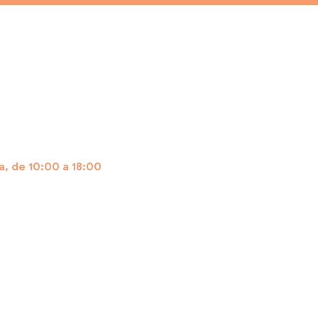
, de 10:00 a 18:00
tsApp: (11) 97608-3393
s Frequentes:
https://www.embarcafacil.com.br/duvidas-f
Comendador Miguel Calfat, 128, Vila Nova Conceição, CEP 0