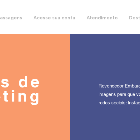
Passagens
Acesse sua conta
Atendimento
Dest
is de
Revendedor Embarca
ting
imagens para que v
redes sociais: Inst